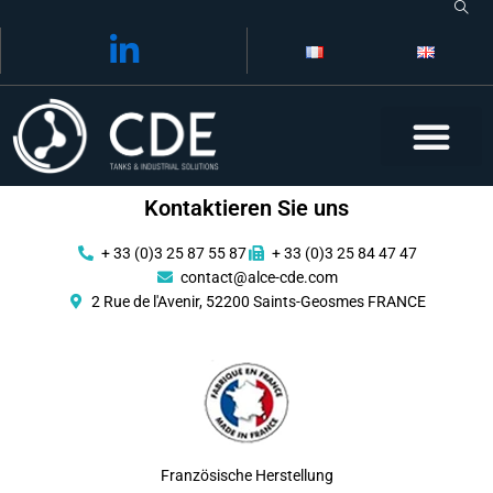
Skip
to
content
Kontaktieren Sie uns
+ 33 (0)3 25 87 55 87
+ 33 (0)3 25 84 47 47
contact@alce-cde.com
2 Rue de l'Avenir, 52200 Saints-Geosmes FRANCE
Französische Herstellung