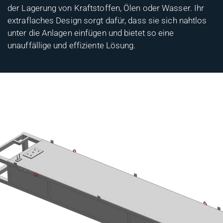
der Lagerung von Kraftstoffen, Ölen oder Wasser. Ihr
extraflaches Design sorgt dafür, dass sie sich nahtlos
unter die Anlagen einfügen und bietet so eine
unauffällige und effiziente Lösung.