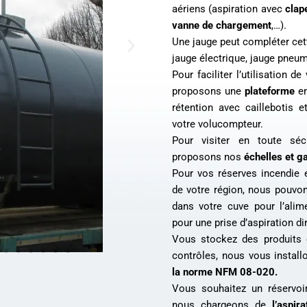
aériens (aspiration avec
clap
vanne de chargement
,…).
Une jauge peut compléter cett
jauge électrique, jauge pneum
Pour faciliter l’utilisation 
proposons une
plateforme
en
rétention avec caillebotis e
votre volucompteur.
Pour visiter en toute séc
proposons nos
échelles et g
Pour vos réserves incendie 
de votre région, nous pouvon
dans votre cuve pour l’ali
pour une prise d’aspiration di
Vous stockez des produits 
contrôles, nous vous instal
la norme NFM 08-020.
Vous souhaitez un réservoi
nous chargeons de
l’aspira