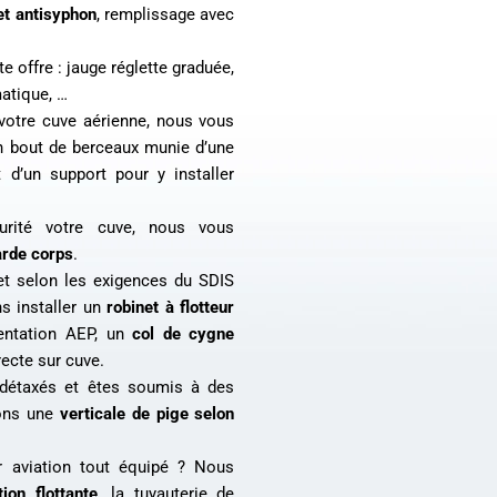
et antisyphon
, remplissage avec
e offre : jauge réglette graduée,
atique, …
de votre cuve aérienne, nous vous
 bout de berceaux munie d’une
t d’un support pour y installer
urité votre cuve, nous vous
arde corps
.
et selon les exigences du SDIS
s installer un
robinet à flotteur
mentation AEP, un
col de cygne
recte sur cuve.
détaxés et êtes soumis à des
lons une
verticale de pige selon
r aviation tout équipé ? Nous
tion flottante
, la tuyauterie de